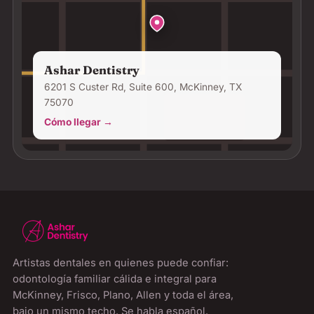
Ashar Dentistry
6201 S Custer Rd, Suite 600, McKinney, TX
75070
Cómo llegar →
Artistas dentales en quienes puede confiar:
odontología familiar cálida e integral para
McKinney, Frisco, Plano, Allen y toda el área,
bajo un mismo techo. Se habla español.