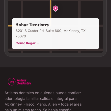
Ashar Dentistry
6201 S Custer Rd, Suite 600, McKinney, TX
75070
Cómo llegar →
Artistas dentales en quienes puede confiar:
odontología familiar cálida e integral para
McKinney, Frisco, Plano, Allen y toda el área,
bajo un mismo techo. Se habla español.